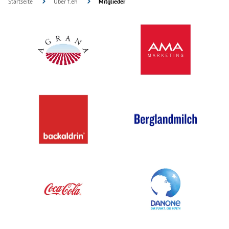
Startseite
Über f.eh
Mitglieder