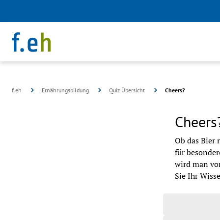
f.eh
Ernährungsbildung
Quiz Übersicht
Cheers?
Cheers
Ob das Bier
für besondere
wird man von
Sie Ihr Wiss
©
pixabay