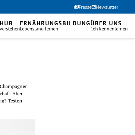
Presse
Newsletter
 HUB
ERNÄHRUNGSBILDUNG
ÜBER UNS
 verstehen
Lebenslang lernen
f.eh kennenlernen
 Champagner 
haft. Aber 
ng? Testen 