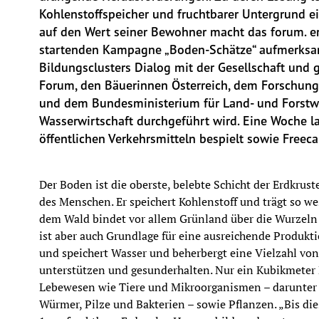
Kohlenstoffspeicher und fruchtbarer Untergrund ei
auf den Wert seiner Bewohner macht das forum. ern
startenden Kampagne „Boden-Schätze“ aufmerksam
Bildungsclusters Dialog mit der Gesellschaft und
Forum, den Bäuerinnen Österreich, dem Forschungs
und dem Bundesministerium für Land- und Forstwi
Wasserwirtschaft durchgeführt wird. Eine Woche l
öffentlichen Verkehrsmitteln bespielt sowie Freecar
Der Boden ist die oberste, belebte Schicht der Erdkrust
des Menschen. Er speichert Kohlenstoff und trägt so w
dem Wald bindet vor allem Grünland über die Wurzeln 
ist aber auch Grundlage für eine ausreichende Produktio
und speichert Wasser und beherbergt eine Vielzahl von
unterstützen und gesunderhalten. Nur ein Kubikmeter E
Lebewesen wie Tiere und Mikroorganismen – darunter M
Würmer, Pilze und Bakterien – sowie Pflanzen. „Bis di