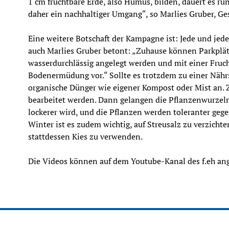
1 cm fruchtbare Erde, also Humus, bilden, dauert es ru
daher ein nachhaltiger Umgang“, so Marlies Gruber, Ges
Eine weitere Botschaft der Kampagne ist: Jede und jed
auch Marlies Gruber betont: „Zuhause können Parkplät
wasserdurchlässig angelegt werden und mit einer Fruch
Bodenermüdung vor.“ Sollte es trotzdem zu einer Nähr
organische Dünger wie eigener Kompost oder Mist an. 
bearbeitet werden. Dann gelangen die Pflanzenwurzeln 
lockerer wird, und die Pflanzen werden toleranter geg
Winter ist es zudem wichtig, auf Streusalz zu verzicht
stattdessen Kies zu verwenden.
Die Videos können auf dem Youtube-Kanal des f.eh an