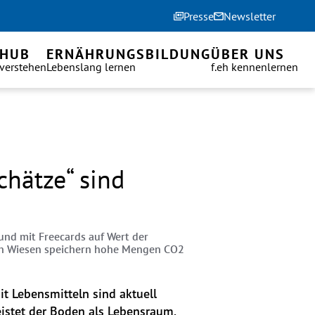
Presse
Newsletter
 HUB
ERNÄHRUNGSBILDUNG
ÜBER UNS
 verstehen
Lebenslang lernen
f.eh kennenlernen
hätze“ sind
 und mit Freecards auf Wert der
h Wiesen speichern hohe Mengen CO2
 Lebensmitteln sind aktuell 
stet der Boden als Lebensraum, 