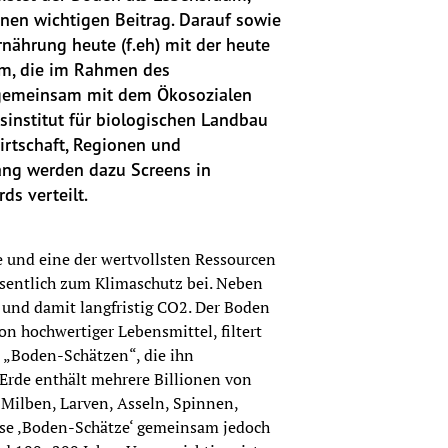
nen wichtigen Beitrag. Darauf sowie 
ährung heute (f.eh) mit der heute 
, die im Rahmen des 
 gemeinsam mit dem Ökosozialen 
institut für biologischen Landbau 
rtschaft, Regionen und 
ang werden dazu Screens in 
ds verteilt.
e und eine der wertvollsten Ressourcen 
esentlich zum Klimaschutz bei. Neben 
und damit langfristig CO2. Der Boden 
n hochwertiger Lebensmittel, filtert 
 „Boden-Schätzen“, die ihn 
rde enthält mehrere Billionen von 
ilben, Larven, Asseln, Spinnen, 
ese ‚Boden-Schätze‘ gemeinsam jedoch 