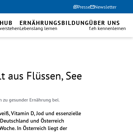
Presse
Newsletter
 HUB
ERNÄHRUNGSBILDUNG
ÜBER UNS
 verstehen
Lebenslang lernen
f.eh kennenlernen
lt aus Flüssen, See
n zu gesunder Ernährung bei.
eiß, Vitamin D, Jod und essenzielle 
Deutschland und Österreich 
oche. In Österreich liegt der 