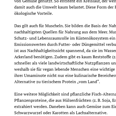
von Gemüse genutzt. So entsteht ein Kreislauf, der wen
damit auch die Umwelt kaum belastet. Diese Form der F
ökologische Vorteile.
Das gilt auch für Muscheln. Sie bilden die Basis der Nah
nachhaltigsten Quellen für Nahrung aus dem Meer. Mu
Schutz- und Lebensraumrolle im Küstenökosystem ein u
Emissionswerten durch Futter- oder Düngemittel verbu
ist aus Nachhaltigkeitssicht spannend, da sie im Wasse
Ackerland benötigen. Zudem gibt es kaum Reststoffe (z.
schneller als viele landwirtschaftliche Nutzpflanzen un
weshalb sie für vegan lebende Menschen eine wichtige A
ihrer Umaminote nicht nur eine kulinarische Bereicher
Alternative zu tierischem Protein „vom Land“.
Eine weitere Möglichkeit sind pflanzliche Fisch-Altern
Pflanzenproteine, die aus Hülsenfrüchten (z. B. Soja, Er
extrahiert werden. Daneben kann auch Gemüse zum Ein
Schwarzwurzel oder Karotten als Lachsalternative.