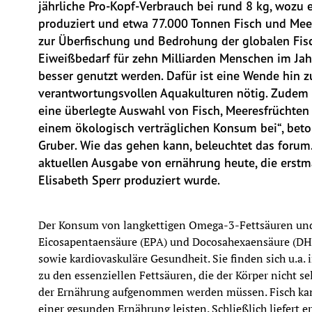
jährliche Pro-Kopf-Verbrauch bei rund 8 kg, wozu 
produziert und etwa 77.000 Tonnen Fisch und Meer
zur Überfischung und Bedrohung der globalen Fisc
Eiweißbedarf für zehn Milliarden Menschen im Jah
besser genutzt werden. Dafür ist eine Wende hin 
verantwortungsvollen Aquakulturen nötig. Zudem 
eine überlegte Auswahl von Fisch, Meeresfrüchten 
einem ökologisch verträglichen Konsum bei“, beton
Gruber. Wie das gehen kann, beleuchtet das forum. 
aktuellen Ausgabe von ernährung heute, die erstma
Elisabeth Sperr produziert wurde.
Der Konsum von langkettigen Omega-3-Fettsäuren und 
Eicosapentaensäure (EPA) und Docosahexaensäure (DHA) 
sowie kardiovaskuläre Gesundheit. Sie finden sich u.a.
zu den essenziellen Fettsäuren, die der Körper nicht se
der Ernährung aufgenommen werden müssen. Fisch kann
einer gesunden Ernährung leisten. Schließlich liefert e