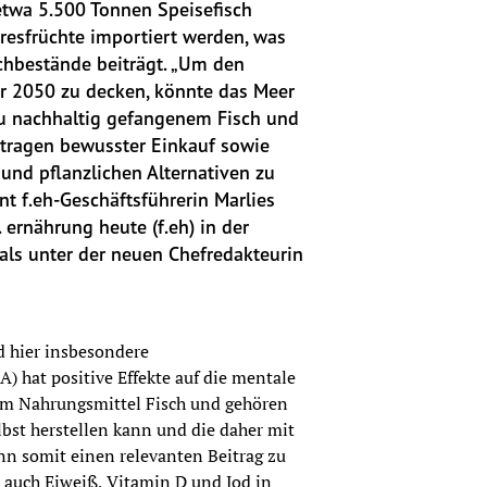
etwa 5.500 Tonnen Speisefisch 
esfrüchte importiert werden, was 
hbestände beiträgt. „Um den 
r 2050 zu decken, könnte das Meer 
zu nachhaltig gefangenem Fisch und 
tragen bewusster Einkauf sowie 
und pflanzlichen Alternativen zu 
t f.eh-Geschäftsführerin Marlies 
ernährung heute (f.eh) in der 
ls unter der neuen Chefredakteurin 
hier insbesondere 
hat positive Effekte auf die mentale 
 im Nahrungsmittel Fisch und gehören 
lbst herstellen kann und die daher mit 
 somit einen relevanten Beitrag zu 
r auch Eiweiß, Vitamin D und Jod in 