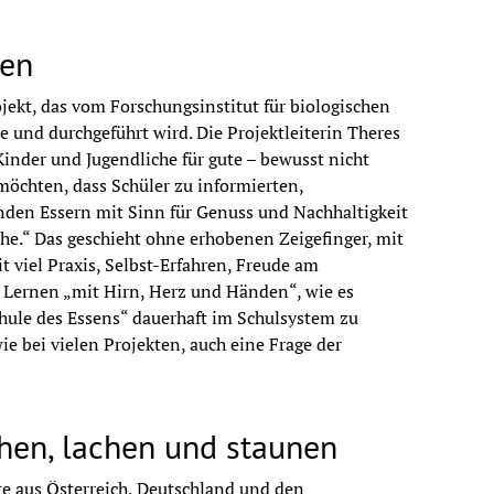
den
in The Netherlands
jekt, das vom Forschungsinstitut für biologischen 
 und durchgeführt wird. Die Projektleiterin Theres 
ageningen, Netherlands
inder und Jugendliche für gute – bewusst nicht 
öchten, dass Schüler zu informierten, 
en Essern mit Sinn für Genuss und Nachhaltigkeit 
che.“ Das geschieht ohne erhobenen Zeigefinger, mit 
rkstatt für jugendliche SchülerInnen
viel Praxis, Selbst-Erfahren, Freude am 
Lernen „mit Hirn, Herz und Händen“, wie es 
, Wien
chule des Essens“ dauerhaft im Schulsystem zu 
ie bei vielen Projekten, auch eine Frage der 
bewegung - peb, Berlin
hen, lachen und staunen
chen Theorie und Praxis
e aus Österreich, Deutschland und den 