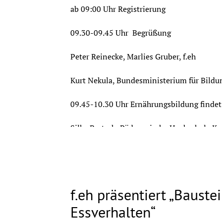
ab 09:00 Uhr Registrierung
09.30-09.45 Uhr  Begrüßung
Peter Reinecke, Marlies Gruber, f.eh
Kurt Nekula, Bundesministerium für Bildu
09.45-10.30 Uhr Ernährungsbildung findet 
Silke Bartsch, Pädagogische Hochschule Ka
10.30-11.00 Uhr Was die Psyche aus Ernä
Ronia Schiftan, Schweizerische Gesellscha
f.eh präsentiert „Bauste
11.00-11.20 Uhr Kaffeepause
Essverhalten“