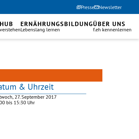
Presse
Newsletter
 HUB
ERNÄHRUNGSBILDUNG
ÜBER UNS
 verstehen
Lebenslang lernen
f.eh kennenlernen
atum & Uhrzeit
twoch, 27. September 2017
00
bis
15:30
Uhr