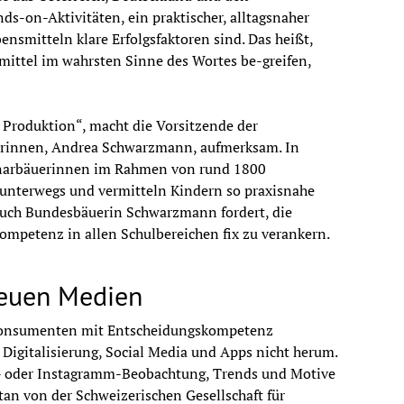
ozialversicherungsträger), Kurt Nekula 
s-on-Aktivitäten, ein praktischer, alltagsnaher 
erstenberger (Kirchliche PH Wien/Krems), Karin 
smitteln klare Erfolgsfaktoren sind. Das heißt, 
it), Taliman E. Sluga (Kulturmanager und 
ittel im wahrsten Sinne des Wortes be-greifen, 
ether
 Produktion“, macht die Vorsitzende der 
erinnen, Andrea Schwarzmann, aufmerksam. In 
inarbäuerinnen im Rahmen von rund 1800 
unterwegs und vermitteln Kindern so praxisnahe 
uch Bundesbäuerin Schwarzmann fordert, die 
mpetenz in allen Schulbereichen fix zu verankern.
Neuen Medien
 Konsumenten mit Entscheidungskompetenz 
italisierung, Social Media und Apps nicht herum. 
- oder Instagramm-Beobachtung, Trends und Motive 
tan von der Schweizerischen Gesellschaft für 