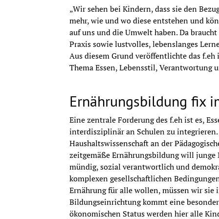
11.20-11.50 Uhr Die digitale Welt: Apps u
„Wir sehen bei Kindern, dass sie den Bezug
mehr, wie und wo diese entstehen und kön
Kirsten Schlegel-Matthies, Universtität P
auf uns und die Umwelt haben. Da braucht
Praxis sowie lustvolles, lebenslanges Lernen
11.50-12.30 Uhr Podiumsdiskussion: So vie
Aus diesem Grund veröffentlichte das f.e
Thema Essen, Lebensstil, Verantwortung u
Gäste: Ursula Buchner (Thematisches Netzwe
Wild (Pädagogische Hochschule Tirol), An
Österreichische Bäuerinnen)
Ernährungsbildung fix 
12.30-13.30 Uhr Mittagessen
Eine zentrale Forderung des f.eh ist es, Es
interdisziplinär an Schulen zu integrieren.
13.30-16.00 Uhr best practice: Lernen aus 
Haushaltswissenschaft an der Pädagogischen
zeitgemäße Ernährungsbildung will junge M
SALTO: Ernährung und Bewegung an Bildu
mündig, sozial verantwortlich und demokra
komplexen gesellschaftlichen Bedingungen
Susanne Ring-Dimitriou, Paris Lodron Univ
Ernährung für alle wollen, müssen wir sie in
Bildungseinrichtung kommt eine besonder
Schule des Essens
ökonomischen Status werden hier alle Kind