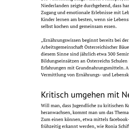
Gäste: Alexander Biach (Hauptverband der S
Niederlanden zeigte durchgehend, dass hand
(Bundesministerium für Bildung), Andrea G
Zugang und emotionale Erlebnisse mit Leben
Schindler (Bundesministerium für Gesundhe
Kinder lernen am besten, wenn sie Lebensm
Buchautor)
selbst kochen und gemeinsam essen.
ab 16.30 Uhr Schlussworte, danach get tog
„Ernährungswissen beginnt bereits bei der
Arbeitsgemeinschaft Österreichischer Bäu
diesem Sinne sind jährlich etwa 300 Sem
Bildungseinsätzen an Österreichs Schulen 
Erfahrungen mit Grundnahrungsmitteln. A
Vermittlung von Ernährungs- und Lebensko
Kritisch umgehen mit 
Will man, dass Jugendliche zu kritischen
heranwachsen, kommt man um das Thema Dig
Zum einen können, etwa mittels facebook
frühzeitig erkannt werden, wie Ronia Schif