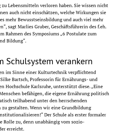
nd Co auf dem Prüfstand
 zu Lebensmitteln verloren haben. Sie wissen nicht 
nen auch nicht einschätzen, welche Wirkungen sie 
aderborn
 es mehr Bewusstseinsbildung und auch viel mehr 
“, sagt Marlies Gruber, Geschäftsführerin des f.eh. 
l und so wirr!
h im Rahmen des Symposiums „6 Postulate zum 
nd Bildung“.
rk Ernährung), Elena Kinz (open science), Birgit 
drea Schwarzmann (Arbeitsgemeinschaft 
im Schulsystem verankern
sen im Sinne einer Kulturtechnik verpflichtend 
 Silke Bartsch, Professorin für Ernährungs- und 
der Praxis
 Hochschule Karlsruhe, unterstützt diese. „Eine 
enschen befähigen, die eigene Ernährung politisch 
ngseinrichtungen
tisch teilhabend unter den herrschenden 
 zu gestalten. Wenn wir eine Grundbildung 
ersität Salzburg, Hallein
stitutionalisieren!“ Der Schule als erster formaler 
e Rolle zu, denn unabhängig vom sozio-
er erreicht.