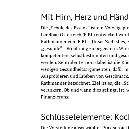
Theres Rathmanner, FiBL, Wien
Mit Hirn, Herz und Hän
Smaaklessen-Taste lessons: best practice 
Die „Schule des Essens“ ist ein Vorzeigepro
Landbau Österreich (FiBL) entwickelt wurde
Ammenien Haveman-Nies, University of W
Rathmanner vom FiBL: „Unser Ziel ist es, K
„gesunde“ – Ernährung zu begeistern. Wir m
14.45-15.05 Uhr Kaffeepause
kompetenten, selbstbestimmten und gesund
werden. Zentraler Lernort dabei ist die Kü
Deine Birne rettet die Welt! Klima-Kochwe
wenigen Gesundheitsargumenten, dafür mit 
Ausprobieren und Erleben von Geschmack. 
Claudia Ertl-Huemer, GMS Gourmet GmbH
Rathmanner bezeichnet. Ziel ist es, die „S
verankern. Ob und wann dies gelingt, ist, w
KiCo und Lecker tafeln
Finanzierung.
Andrea Lambeck, plattform ernährung und 
Schlüsselelemente: Koc
16.00-16.30 Uhr Podiumsdiskussion: Zwis
Die Vorstellung ausgewählter Praxisprojekt