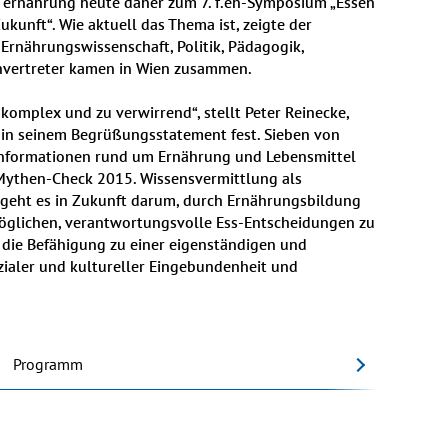
 ernährung heute daher zum 7. f.eh-Symposium „Essen 
unft“. Wie aktuell das Thema ist, zeigte der 
rnährungswissenschaft, Politik, Pädagogik, 
nvertreter kamen in Wien zusammen.

komplex und zu verwirrend“, stellt Peter Reinecke, 
 in seinem Begrüßungsstatement fest. Sieben von 
nformationen rund um Ernährung und Lebensmittel 
h-Mythen-Check 2015. Wissensvermittlung als 
 geht es in Zukunft darum, durch Ernährungsbildung 
glichen, verantwortungsvolle Ess-Entscheidungen zu 
 die Befähigung zu einer eigenständigen und 
ialer und kultureller Eingebundenheit und 
Programm