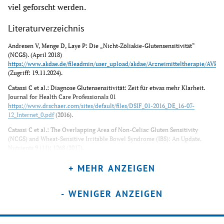
viel geforscht werden.
Literaturverzeichnis
Andresen V, Menge D, Laye P: Die „Nicht-Zöliakie-Glutensensitivität“ 
(NCGS). (April 2018) 
https://www.akdae.de/fileadmin/user_upload/akdae/Arzneimitteltherapie/AVP/Ar
(Zugriff: 19.11.2024).
Catassi C et al.: Diagnose Glutensensitivität: Zeit für etwas mehr Klarheit. 
Journal for Health Care Professionals 01 
https://www.drschaer.com/sites/default/files/DSIF_01-2016_DE_16-07-
12_Internet_0.pdf
 (2016).
Catassi C et al.: The Overlapping Area of Non-Celiac Gluten Sensitivity 
(NCGS) and Wheat-Sensitive Irritable Bowel Syndrome (IBS): An Update. 
Nutrients 9 (11): 1268 (2017).
Dr. Schär Institut: Gluten-/Weizensensitivität oder Reizdarm? 
+ MEHR ANZEIGEN
https://www.drschaer.com/de/institute/a/begleiterkrankungen-gluten-
weizensensitivitaet
 (Zugriff: 19.11.2024a).
- WENIGER ANZEIGEN
Dr. Schär Institut: Therapie der Gluten-Weizensensitivität. 
https://www.drschaer.com/de/institute/a/therapie-gluten-weizensensivitaet
(Zugriff: 19.11.2024b).