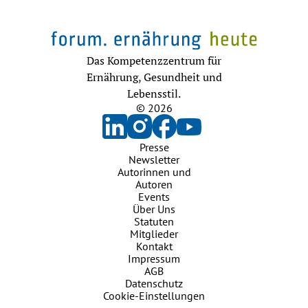
Dr. Schär Institut: Was ist Gluten? 
https://www.drschaer.com/de/institute/a/definition-gluten
 (Zugriff: 
19.11.2024c).
Das Kompetenzzentrum für
Ernährung, Gesundheit und
Lebensstil.
© 2026
Presse
Newsletter
Autorinnen und
Autoren
Events
Über Uns
Statuten
Mitglieder
Kontakt
Impressum
AGB
Datenschutz
Cookie-Einstellungen