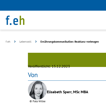
f.eh
Lebensstil
Ernährungskommunikation: Reaktanz vorbeugen
©
Freepik
Veröffentlicht:
15.12.2023
Von
Elisabeth Sperr, MSc MBA
©
Foto Wilke