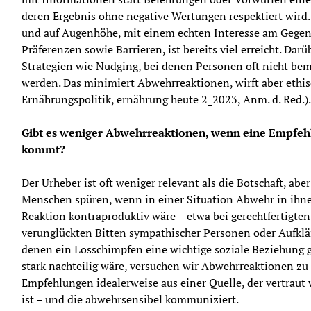
deren Ergebnis ohne negative Wertungen respektiert wird. 
und auf Augenhöhe, mit einem echten Interesse am Gegenü
Präferenzen sowie Barrieren, ist bereits viel erreicht. Darü
Strategien wie Nudging, bei denen Personen oft nicht beme
werden. Das minimiert Abwehrreaktionen, wirft aber ethisc
Ernährungspolitik, ernährung heute 2_2023, Anm. d. Red.).
Gibt es weniger Abwehrreaktionen, wenn eine Empfehlu
kommt?
Der Urheber ist oft weniger relevant als die Botschaft, abe
Menschen spüren, wenn in einer Situation Abwehr in ihnen 
Reaktion kontraproduktiv wäre – etwa bei gerechtfertigten
verunglückten Bitten sympathischer Personen oder Aufklär
denen ein Losschimpfen eine wichtige soziale Beziehung g
stark nachteilig wäre, versuchen wir Abwehrreaktionen z
Empfehlungen idealerweise aus einer Quelle, der vertraut w
ist – und die abwehrsensibel kommuniziert.