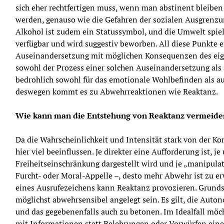
sich eher rechtfertigen muss, wenn man abstinent bleiben 
werden, genauso wie die Gefahren der sozialen Ausgrenzun
Alkohol ist zudem ein Statussymbol, und die Umwelt spielt 
verfügbar und wird suggestiv beworben. All diese Punkte
Auseinandersetzung mit möglichen Konsequenzen des eig
sowohl der Prozess einer solchen Auseinandersetzung als 
bedrohlich sowohl für das emotionale Wohlbefinden als auc
deswegen kommt es zu Abwehrreaktionen wie Reaktanz.
Wie kann man die Entstehung von Reaktanz vermeide
Da die Wahrscheinlichkeit und Intensität stark von der Ko
hier viel beeinflussen. Je direkter eine Aufforderung ist, je
Freiheitseinschränkung dargestellt wird und je „manipulat
Furcht- oder Moral-Appelle –, desto mehr Abwehr ist zu er
eines Ausrufezeichens kann Reaktanz provozieren. Grunds
möglichst abwehrsensibel angelegt sein. Es gilt, die Auto
und das gegebenenfalls auch zu betonen. Im Idealfall möc
mit Informationen statt Belehrungen oder Vorwürfen eine