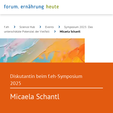
f.eh
Science Hub
Events
Symposium 2025: Das
unterschätzte Potenzial der Vielfalt
Micaela Schantl
Diskutantin beim f.eh-Symposium
2025
Micaela Schantl