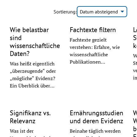
Sortierung:
Datum absteigend
©
Jukan Tateisi
©
iStock
Wie belastbar
Fachtexte filtern
L
sind
S
Fachtexte gezielt
wissenschaftliche
k
verstehen: Erfahre, wie
Daten?
wissenschaftliche
W
Publikationen
S
Was heißt eigentlich
aufgebaut sind und
v
„überzeugende“ oder
lerne,
i
„mögliche“ Evidenz?
Studienergebnisse
h
Ein Überblick über
effizient zu erfassen
L
Evidenzgrade und was
©
iStock
©
Mouad Mabrouk
und zu bewerten.
w
sie in der
I
Ernährungsforschung
Signifikanz vs.
Ernährungsstudien
W
er
bedeuten.
Relevanz
und deren Evidenz
W
b
Was ist der
Beinahe täglich werden
E