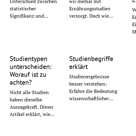
Unterschied zwischen
wir medial mit
statistischer
Ernährungsstudien
W
Signifikanz und
versorgt. Doch wie
E
praktischer Relevanz?
lassen sich
E
Wir erklären, warum
Studienresultate
M
das für die
wertfrei interpretieren?
G
©
pixabay
©
Ron Lach
Ernährungswissenscha
Welche
ft so wichtig ist.
Schlussfolgerungen
Studientypen
Studienbegriffe
können Fachleute
unterscheiden:
erklärt
ziehen?
Worauf ist zu
Studienergebnisse
achten?
besser verstehen:
Erfahre die Bedeutung
Nicht alle Studien
wissenschaftlicher
haben dieselbe
Begriffe wie Risiko, Bias
Aussagekraft. Dieser
und Evidenz. Ein
Artikel erklärt, wie
kompakter Überblick für
man die
mehr Durchblick in der
verschiedenen
Forschung.