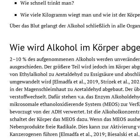
Wie schnell trinkt man?
Wie viele Kilogramm wiegt man und wie ist der Kör
Über das Blut gelangt der Alkohol schließlich in alle Org
Wie wird Alkohol im Körper abg
2–10 % des aufgenommenen Alkohols werden unverändert 
ausgeschieden. Der größere Teil wird jedoch im Körper abgeb
von Ethylalkohol zu Acetaldehyd zu Essigsäure und abschl
umgewandelt wird [Elmadfa et al., 2019, Strizek et al., 2025
in der Magenschleimhaut zu Acetaldehyd abgebaut. Der übe
verstoffwechselt. Dafür stehen v.a. das Enzym Alkoholdeh
mikrosomale ethanoloxidierende System (MEOS) zur Verf
bevorzugt von der ADH verwertet. Ist die Alkoholkonzentra
schaltet der Körper das MEOS dazu. Wenn das MEOS aushel
Nebenprodukte freie Radikale. Dies kann zur Aktivierung
Kanzerogenen führen [Elmadfa et al., 2019; Biesalski et al.