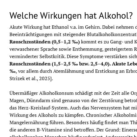
Welche Wirkungen hat Alkohol?
Akute Wirkung hat Ethanol v.a. im Gehirn. Dabei nehmen d
Beeinträchtigungen mit steigender Blutalkoholkonzentrati
Rauschzuständen (0,5–1,2 ‰)
 kommt es zu Gang- und K
verwaschener Sprache sowie Enthemmung, gesteigertem R
verminderter Selbstkritik. Diese Symptome verstärken sich
Rauschzuständen (1,5–2,5 ‰ bzw. 2,5–4,0). Akute Leb
‰
, vor allem durch Atemlähmung und Erstickung an Erbro
Strizek et al., 2025].
Übermäßiger Alkoholkonsum schädigt mit der Zeit alle Or
Magen, Dünndarm sind genauso von der Zerstörung betroff
das Herz-Kreislauf-System. Auch das Nervensystem hat mi
Wirkung des Alkohols zu kämpfen. Chronischer Alkoholmi
Mangelernährung führen. Besonders häufig findet man Thi
die anderen B-Vitamine sind betroffen. Der Grund: Einerse