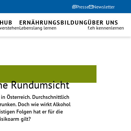
Presse
Newsletter
 HUB
ERNÄHRUNGSBILDUNG
ÜBER UNS
 verstehen
Lebenslang lernen
f.eh kennenlernen
ine Rundumsicht
n Österreich. Durchschnittlich 
runken. Doch wie wirkt Alkohol 
stigen Folgen hat er für die 
sikoarm gilt? 