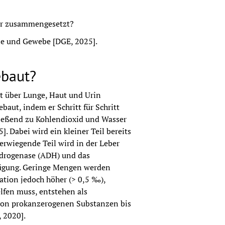
per zusammengesetzt?
ane und Gewebe [DGE, 2025].
ebaut?
über Lunge, Haut und Urin 
aut, indem er Schritt für Schritt 
ießend zu Kohlendioxid und Wasser 
]. Dabei wird ein kleiner Teil bereits 
rwiegende Teil wird in der Leber 
ydrogenase (ADH) und das 
ügung. Geringe Mengen werden 
tion jedoch höher (> 0,5 ‰), 
fen muss, entstehen als 
 von prokanzerogenen Substanzen bis 
, 2020].