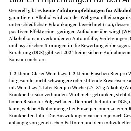
Generell gibt es 
keine Zufuhrempfehlungen für Alkoho
garantieren. Alkohol wird von der Weltgesundheitsorganisa
unterschiedlichste Erkrankungen bezeichnet (s.o.), dessen
positiven Effekte einer geringen Aufnahme überwiegt [WHO
Alkoholkonsum verbundenen Autounfälle, Verletzungen, Ge
und psychischen Störungen in die Bewertung einbezogen. A
Ernährung (DGE) gibt seit 2024 keine sichere Aufnahmeme
Konsum mehr an.
1-2 kleine Gläser Wein bzw. 1-2 kleine Flaschen Bier pro
für gesunde, nicht schwangere oder stillende Erwachsene a
mL Wein bzw. 2 Liter Bier pro Woche (27–81 g Alkohol/Wo
Krankheitsrisiko verbunden. Wird mehr getrunken, steht
hohen Risiko für Folgeschäden. Dennoch betont die DGE, da
kann, welche Alkoholmenge bei Einzelpersonen zu einer R
Krankheiten führt. Die Auswirkungen variieren je nach Gesc
abhängig von genetischen Faktoren und dem individuelle