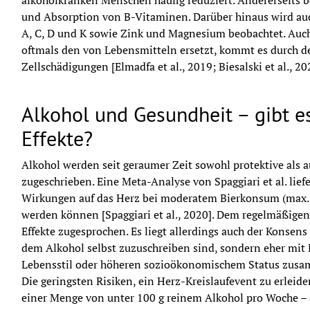
alkoholkranken Menschen häufig reduziert. Andererseits b
und Absorption von B-Vitaminen. Darüber hinaus wird auc
A, C, D und K sowie Zink und Magnesium beobachtet. Auch
oftmals den von Lebensmitteln ersetzt, kommt es durch d
Zellschädigungen [Elmadfa et al., 2019; Biesalski et al., 20
Alkohol und Gesundheit – gibt e
Effekte?
Alkohol werden seit geraumer Zeit sowohl protektive als 
zugeschrieben. Eine Meta-Analyse von Spaggiari et al. lief
Wirkungen auf das Herz bei moderatem Bierkonsum (max. zw
werden können [Spaggiari et al., 2020]. Dem regelmäßigen
Effekte zugesprochen. Es liegt allerdings auch der Konsens v
dem Alkohol selbst zuzuschreiben sind, sondern eher mit 
Lebensstil oder höheren sozioökonomischem Status zusamm
Die geringsten Risiken, ein Herz-Kreislaufevent zu erleid
einer Menge von unter 100 g reinem Alkohol pro Woche – di