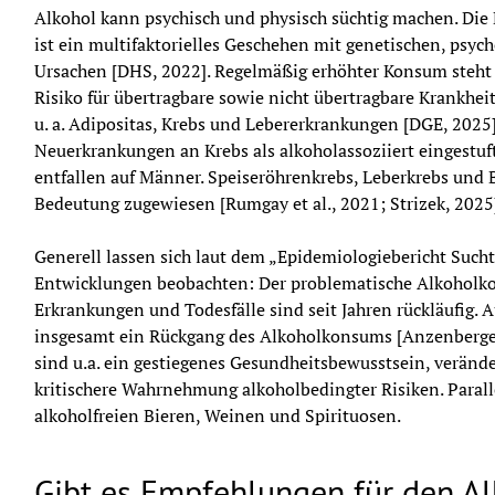
Alkohol kann psychisch und physisch süchtig machen. Die 
ist ein multifaktorielles Geschehen mit genetischen, psy
Ursachen [DHS, 2022]. Regelmäßig erhöhter Konsum steht 
Risiko für übertragbare sowie nicht übertragbare Krankh
u. a. Adipositas, Krebs und Lebererkrankungen [DGE, 2025]
Neuerkrankungen an Krebs als alkoholassoziiert eingestuft. 
entfallen auf Männer. Speiseröhrenkrebs, Leberkrebs und B
Bedeutung zugewiesen [Rumgay et al., 2021; Strizek, 2025
Generell lassen sich laut dem „Epidemiologiebericht Sucht 
Entwicklungen beobachten: Der problematische Alkoholkon
Erkrankungen und Todesfälle sind seit Jahren rückläufig. Au
insgesamt ein Rückgang des Alkoholkonsums [Anzenberger e
sind u.a. ein gestiegenes Gesundheitsbewusstsein, veränd
kritischere Wahrnehmung alkoholbedingter Risiken. Parall
alkoholfreien Bieren, Weinen und Spirituosen.
Gibt es Empfehlungen für den A