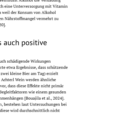
eeinflusst Alkohol die Verdauung 
h eine Unterversorgung mit Vitamin 
 weil der Konsum von Alkohol 
en Nährstoffmangel vermehrt zu 
20].
s auch positive
auch schädigende Wirkungen 
erte etwa Ergebnisse, dass schützende 
ei kleine Bier am Tag) erzielt 
 Achterl Wein werden ähnliche 
or, dass diese Effekte nicht primär 
Begleitfaktoren wie einem gesunden 
enhängen [Bouajila et al., 2024]. 
en, bestehen laut Untersuchungen bei 
ese wird durchschnittlich nicht 