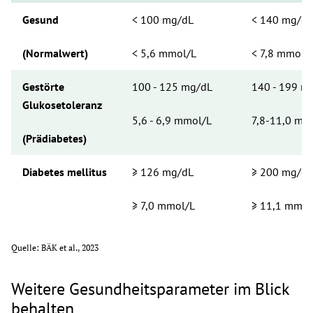
Gesund
< 100 mg/dL
< 140 mg/dL
(Normalwert)
< 5,6 mmol/L
< 7,8 mmol/
Gestörte 
100 - 125 mg/dL
140 - 199 m
Glukosetoleranz
5,6 - 6,9 mmol/L
7,8-11,0 mm
(Prädiabetes)
Diabetes mellitus 
≥ 126 mg/dL
≥ 200 mg/dL
≥ 7,0 mmol/L
≥ 11,1 mmol
Quelle: BÄK et al., 2023
Weitere Gesundheitsparameter im Blick
behalten