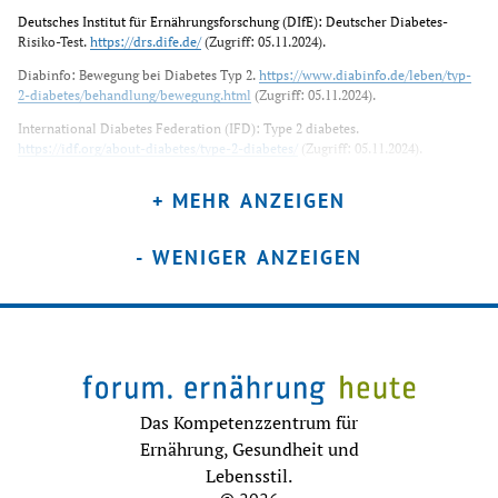
Deutsches Institut für Ernährungsforschung (DIfE): Deutscher Diabetes-
Risiko-Test. 
https://drs.dife.de/
 (Zugriff: 05.11.2024). 
Diabinfo: Bewegung bei Diabetes Typ 2. 
https://www.diabinfo.de/leben/typ-
2-diabetes/behandlung/bewegung.html
 (Zugriff: 05.11.2024). 
International Diabetes Federation (IFD): Type 2 diabetes. 
https://idf.org/about-diabetes/type-2-diabetes/
 (Zugriff: 05.11.2024). 
Müller UA, Egidi G, Klinge A: Diabetes mellitus Typ 2: Behandlungsziele und 
+ MEHR ANZEIGEN
Therapie. 
https://www.akdae.de/fileadmin/user_upload/akdae/Arzneimitteltherapie/AVP/Ar
4/187.pdf
 (Zugriff: 05.11.2024). 
- WENIGER ANZEIGEN
Österreichische Diabetesgesellschaft (ÖDG): Diabetes verstehen. Wien, 2022. 
https://www.oedg.at/pdf/Ratgeber_Diabetes_2022_pub.pdf
 (Zugriff: 
05.11.2024). 
Das Kompetenzzentrum für
Ernährung, Gesundheit und
Lebensstil.