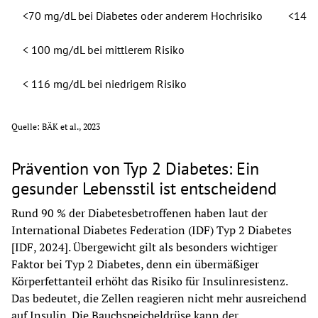
<70 mg/dL bei Diabetes oder anderem Hochrisiko
<140
< 100 mg/dL bei mittlerem Risiko 
< 116 mg/dL bei niedrigem Risiko
Quelle: BÄK et al., 2023
Prävention von Typ 2 Diabetes: Ein
gesunder Lebensstil ist entscheidend
Rund 90 % der Diabetesbetroffenen haben laut der 
International Diabetes Federation (IDF) Typ 2 Diabetes 
[IDF, 2024]. Übergewicht gilt als besonders wichtiger 
Faktor bei Typ 2 Diabetes, denn ein übermäßiger 
Körperfettanteil erhöht das Risiko für Insulinresistenz. 
Das bedeutet, die Zellen reagieren nicht mehr ausreichend 
auf Insulin. Die Bauchspeicheldrüse kann der 