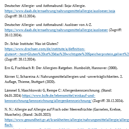
Deutscher Allergie- und Asthmabund: Soja-Allergie. 
https://www.daab.de/ernaehrung/nahrungsmittelallergie/ausloeser/soja
(Zugriff: 20.12.2024).
Deutscher Allergie- und Asthmabund: Auslöser von A-Z. 
https://www.daab.de/ernaehrung/nahrungsmittelallergie/ausloeser
 (Zugriff: 
20.12.2024).
Dr. Schär Institute: Was ist Gluten? 
https://www.drschaer.com/de/institute/a/definition-
gluten#:~:text=Gluten%20ist%20das%20wichtigste%20Speicherprotein,geliert
(Zugriff: 20.12.2024).
Ern G, Fischbach R: Der Allergien-Ratgeber. Humboldt, Hannover (2008).
Körner U, Schareina A: Nahrungsmittelallergien und -unverträglichkeiten. 2. 
Auflage, Thieme, Stuttgart (2020).
Lämmel S, Maschkowski G, Rempe C: Allergenkennzeichnung. (Stand: 
04.01.2024) 
https://www.bzfe.de/lebensmittel/einkauf-und-
kennzeichnung/kennzeichnung/allergenkennzeichnung/
 (Zugriff: 20.12.2024).
N. N.: Allergie auf Allergie auf Fisch oder Meeresfrüchte (Garnelen, Krebse, 
Muscheln). (Stand: 26.05.2023) 
https://www.gesundheit.gv.at/krankheiten/allergie/nahrungsmittelallergie/allerg
fisch-