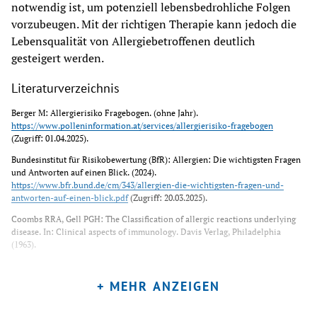
notwendig ist, um potenziell lebensbedrohliche Folgen 
vorzubeugen. Mit der richtigen Therapie kann jedoch die 
Lebensqualität von Allergiebetroffenen deutlich 
gesteigert werden.
Literaturverzeichnis
Berger M: Allergierisiko Fragebogen. (ohne Jahr). 
https://www.polleninformation.at/services/allergierisiko-fragebogen
(Zugriff: 01.04.2025).
Bundesinstitut für Risikobewertung (BfR): Allergien: Die wichtigsten Fragen 
und Antworten auf einen Blick. (2024). 
https://www.bfr.bund.de/cm/343/allergien-die-wichtigsten-fragen-und-
antworten-auf-einen-blick.pdf
 (Zugriff: 20.03.2025).
Coombs RRA, Gell PGH: The Classification of allergic reactions underlying 
disease. In: Clinical aspects of immunology. Davis Verlag, Philadelphia 
(1963).
Deutscher Allergien und Asthmabund (DAAB): Allergie-Therapie. 
https://www.daab.de/allergien/allergietherapie
 (Zugriff: 01.04.2025).
+ MEHR ANZEIGEN
Deutsches Forschungszentrum für Gesundheit und Umwelt (GmbH). 
Allergieinformationsdienst: Die Hygienehypothese. (2018a). 