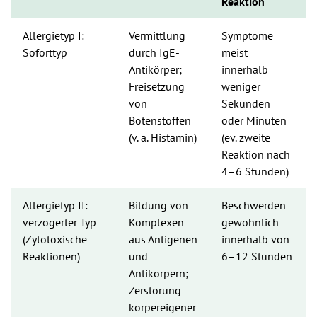
Reaktion
Allergietyp I: 
Vermittlung 
Symptome 
Soforttyp 
durch IgE-
meist 
Antikörper; 
innerhalb 
Freisetzung 
weniger 
von 
Sekunden 
Botenstoffen 
oder Minuten 
(v. a. Histamin)
(ev. zweite 
Reaktion nach 
4–6 Stunden)
Allergietyp II: 
Bildung von 
Beschwerden 
verzögerter Typ 
Komplexen 
gewöhnlich 
(Zytotoxische 
aus Antigenen 
innerhalb von 
Reaktionen)
und 
6–12 Stunden
Antikörpern; 
Zerstörung 
körpereigener 