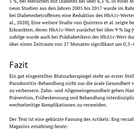
5 %, bei Menschen mit Diabetes bei über 6,5 %. In einer Me
neun Studien aus den Jahren 2005 bis 2017 wurde im Rah
bei Diabetesbetroffenen eine Reduktion des HbA1c-Wertes 
al., 2020]. Eine weitere Studie von Quintero et al. zeigte 
Erkrankten, deren HbA1c-Wert zunächst bei über 9 % lag [Qui
zufolge wurde auch bei Prädiabetikern der HbA1c-Wert du
über einen Zeitraum von 27 Monaten signifikant um 0,3–0,
Fazit
Ein gut eingestellter Blutzuckerspiegel steht an erster Stel
Parodontitis-Behandlung nicht nur die orale Gesundheit v
zu verbessern. Zahn- und Allgemeingesundheit gehen Han
Prävention, Früherkennung und Behandlung interdisziplin
wechselseitige Komplikationen zu vermeiden.
Der Text ist eine gekürzte Fassung des Artikels: Eng verza
Magazins 
ernährung heute
: