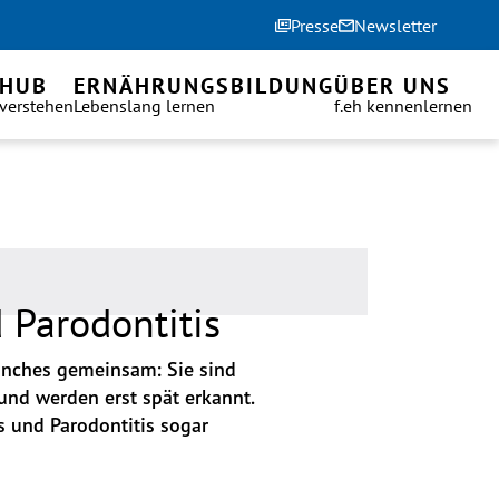
Presse
Newsletter
 HUB
ERNÄHRUNGSBILDUNG
ÜBER UNS
 verstehen
Lebenslang lernen
f.eh kennenlernen
 Parodontitis
anches gemeinsam: Sie sind 
nd werden erst spät erkannt. 
 und Parodontitis sogar 