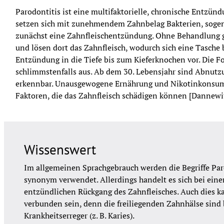
Parodontitis ist eine multifaktorielle, chronische Entzün
setzen sich mit zunehmendem Zahnbelag Bakterien, sogen
zunächst eine Zahnfleischentzündung. Ohne Behandlung g
und lösen dort das Zahnfleisch, wodurch sich eine Tasche bi
Entzündung in die Tiefe bis zum Kieferknochen vor. Die Fol
schlimmstenfalls aus. Ab dem 30. Lebensjahr sind Abnutz
erkennbar. Unausgewogene Ernährung und Nikotinkonsum z
Faktoren, die das Zahnfleisch schädigen können [Dannewitz
Wissenswert
Im allgemeinen Sprachgebrauch werden die Begriffe Par
synonym verwendet. Allerdings handelt es sich bei eine
entzündlichen Rückgang des Zahnfleisches. Auch dies k
verbunden sein, denn die freiliegenden Zahnhälse sind b
Krankheitserreger (z. B. Karies).