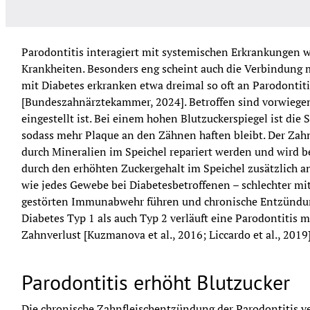
Parodontitis interagiert mit systemischen Erkrankungen w
Krankheiten. Besonders eng scheint auch die Verbindung 
mit Diabetes erkranken etwa dreimal so oft an Parodontiti
[Bundeszahnärztekammer, 2024]. Betroffen sind vorwiegend
eingestellt ist. Bei einem hohen Blutzuckerspiegel ist die 
sodass mehr Plaque an den Zähnen haften bleibt. Der Zahn
durch Mineralien im Speichel repariert werden und wird be
durch den erhöhten Zuckergehalt im Speichel zusätzlich ang
wie jedes Gewebe bei Diabetesbetroffenen – schlechter mit 
gestörten Immunabwehr führen und chronische Entzündun
Diabetes Typ 1 als auch Typ 2 verläuft eine Parodontitis me
Zahnverlust [Kuzmanova et al., 2016; Liccardo et al., 2019]
Parodontitis erhöht Blutzucker
Die chronische Zahnfleischentzündung der Parodontitis ver