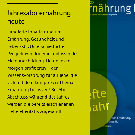
Jahresabo ernährung
heute
Fundierte Inhalte rund um
Ernährung, Gesundheit und
Lebensstil. Unterschiedliche
Perspektiven für eine umfassende
Meinungsbildung. Heute lesen,
morgen profitieren – der
Wissensvorsprung für all jene, die
sich mit dem komplexen Thema
Ernährung befassen! Bei Abo-
Abschluss während des Jahres
werden die bereits erschienenen
Hefte ebenfalls zugesandt.