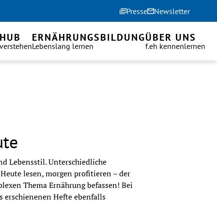
Presse
Newsletter
 HUB
ERNÄHRUNGSBILDUNG
ÜBER UNS
 verstehen
Lebenslang lernen
f.eh kennenlernen
ute
d Lebensstil. Unterschiedliche
Heute lesen, morgen profitieren – der
mplexen Thema Ernährung befassen! Bei
s erschienenen Hefte ebenfalls