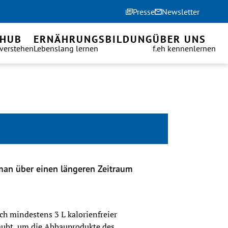
Presse
Newsletter
 HUB
ERNÄHRUNGSBILDUNG
ÜBER UNS
 verstehen
Lebenslang lernen
f.eh kennenlernen
 man über einen längeren Zeitraum 
ch mindestens 3 L kalorienfreier 
laubt, um die Abbauprodukte des 