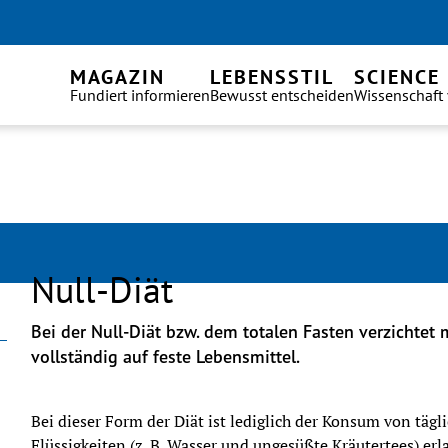
MAGAZIN
LEBENSSTIL
SCIENCE
Fundiert informieren
Bewusst entscheiden
Wissenschaft
Null-Diät
Bei der Null-Diät bzw. dem totalen Fasten verzichtet
vollständig auf feste Lebensmittel. 
Bei dieser Form der Diät ist lediglich der Konsum von tägli
Flüssigkeiten (z. B. Wasser und ungesüßte Kräutertees) er