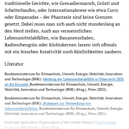
traditionelle Gerichte, wie Grenadiermarsch, Gröstl und 
Scheiterhaufen, oder Internationalerese wie etwa Curry 
oder Empanadas – der Phantasie sind keine Grenzen 
gesetzt. Dabei muss man sich auch nicht stundenlang an 
den Herd stellen. Auch aus vermeintlichen 
Lebensmittelabfällen, wie Bananenschalen, 
Radieschengrün oder Kürbiskernen lassen sich oftmals 
mit ein bisschen Kreativität noch Köstlichkeiten zaubern.
Literatur
Bundesministerium für Klimaschutz, Umwelt, Energie, Mobilität, Innovation 
und Technologie (BMK): 
Meldung der Lebensmittelabfälle in Österreich 2020 
an die Eurostat. 
Bundesministerium für Klimaschutz, Umwelt, Energie, 
Mobilität, Innovation und Technologie (BMK) (Hrsg.), Wien (2022).
Bundesministerium für Klimaschutz, Umwelt, Energie, Mobilität, Innovation 
und Technologie (BMK):
 Strategien zur Vermeidung von 
Lebensmittelabfällen.
 Bundesministerium für Klimaschutz, Umwelt, Energie, 
Mobilität, Innovation und Technologie (BMK) (Hrsg.), Wien (2021).
Food and Agriculture Organziation of the United Nations: 
Food wastage 
footprint.
 FAO (Hrsgb.), Rom (2014).