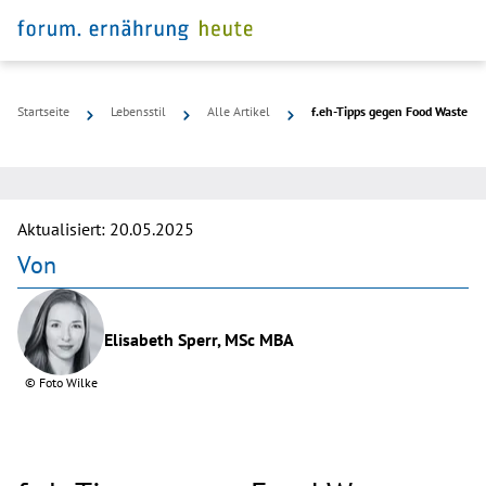
Startseite
Lebensstil
Alle Artikel
f.eh-Tipps gegen Food Waste
©
pixabay
Aktualisiert:
20.05.2025
Von
Elisabeth Sperr, MSc MBA
©
Foto Wilke