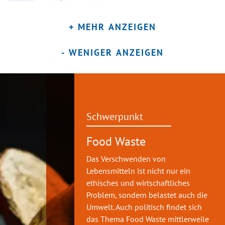
Obersteiner G, Luck S: 
Teller statt Tonne – Lebensmittelabfälle in 
Österreichischen Haushalten Status quo. 
WWF Österreich (Hrsgb.), Wien 
+ MEHR ANZEIGEN
(2020).
Stehrer S: Neun Tipps gegen Lebensmittelverschwendung. Medizin populär 
- WENIGER ANZEIGEN
7-8: 6-11 (2020).
Schwerpunkt
Food Waste
Das Verschwenden von
Lebensmitteln ist nicht nur ein
ethisches und wirtschaftliches
Problem, sondern belastet auch die
Umwelt. Auch politisch findet sich
das Thema Food Waste mittlerweile