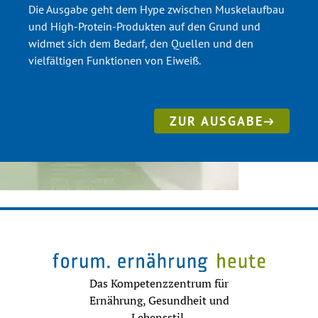
Die Ausgabe geht dem Hype zwischen Muskelaufbau
Molecularcharacterization, Cross-reactivity, and Detection Strategies. Compr 
Rev Food Sci Food Saf: 1–29 (2020).
und High-Protein-Produkten auf den Grund und
widmet sich dem Bedarf, den Quellen und den
vielfältigen Funktionen von Eiweiß.
ZUR AUSGABE
Das Kompetenzzentrum für
Ernährung, Gesundheit und
Lebensstil.