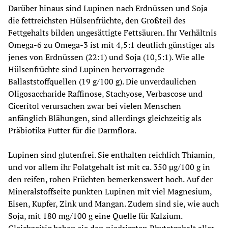
Darüber hinaus sind Lupinen nach Erdnüssen und Soja 
die fettreichsten Hülsenfrüchte, den Großteil des 
Fettgehalts bilden ungesättigte Fettsäuren. Ihr Verhältnis 
Omega-6 zu Omega-3 ist mit 4,5:1 deutlich günstiger als 
jenes von Erdnüssen (22:1) und Soja (10,5:1). Wie alle 
Hülsenfrüchte sind Lupinen hervorragende 
Ballaststoffquellen (19 g/100 g). Die unverdaulichen 
Oligosaccharide Raffinose, Stachyose, Verbascose und 
Ciceritol verursachen zwar bei vielen Menschen 
anfänglich Blähungen, sind allerdings gleichzeitig als 
Präbiotika Futter für die Darmflora.
Lupinen sind glutenfrei. Sie enthalten reichlich Thiamin, 
und vor allem ihr Folatgehalt ist mit ca. 350 μg/100 g in 
den reifen, rohen Früchten bemerkenswert hoch. Auf der 
Mineralstoffseite punkten Lupinen mit viel Magnesium, 
Eisen, Kupfer, Zink und Mangan. Zudem sind sie, wie auch 
Soja, mit 180 mg/100 g eine Quelle für Kalzium. 