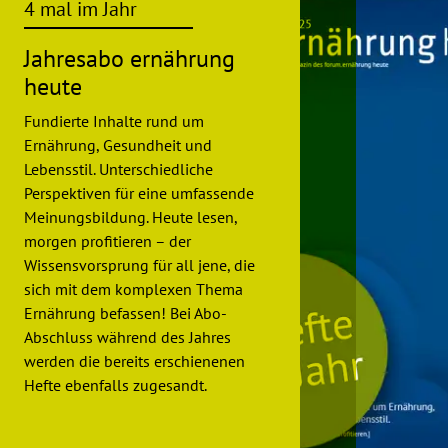
4 mal im Jahr
Jahresabo ernährung
heute
Fundierte Inhalte rund um
Ernährung, Gesundheit und
Lebensstil. Unterschiedliche
Perspektiven für eine umfassende
Meinungsbildung. Heute lesen,
morgen profitieren – der
Wissensvorsprung für all jene, die
sich mit dem komplexen Thema
Ernährung befassen! Bei Abo-
Abschluss während des Jahres
werden die bereits erschienenen
Hefte ebenfalls zugesandt.