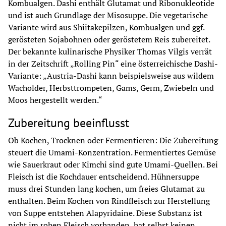
Kombualgen. Dashi enthält Glutamat und Ribonukleotide 
und ist auch Grundlage der Misosuppe. Die vegetarische 
Variante wird aus Shiitakepilzen, Kombualgen und ggf. 
gerösteten Sojabohnen oder geröstetem Reis zubereitet. 
Der bekannte kulinarische Physiker Thomas Vilgis verrät 
in der Zeitschrift „Rolling Pin“ eine österreichische Dashi-
Variante: „Austria-Dashi kann beispielsweise aus wildem 
Wacholder, Herbsttrompeten, Gams, Germ, Zwiebeln und 
Moos hergestellt werden.“
Zubereitung beeinflusst
Ob Kochen, Trocknen oder Fermentieren: Die Zubereitung 
steuert die Umami-Konzentration. Fermentiertes Gemüse 
wie Sauerkraut oder Kimchi sind gute Umami-Quellen. Bei 
Fleisch ist die Kochdauer entscheidend. Hühnersuppe 
muss drei Stunden lang kochen, um freies Glutamat zu 
enthalten. Beim Kochen von Rindfleisch zur Herstellung 
von Suppe entstehen Alapyridaine. Diese Substanz ist 
nicht im rohen Fleisch vorhanden, hat selbst keinen 