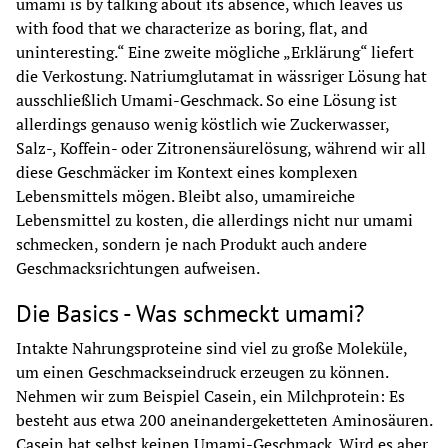
umami is by talking about its absence, which leaves us 
with food that we characterize as boring, flat, and 
uninteresting.“ Eine zweite mögliche „Erklärung“ liefert 
die Verkostung. Natriumglutamat in wässriger Lösung hat 
ausschließlich Umami-Geschmack. So eine Lösung ist 
allerdings genauso wenig köstlich wie Zuckerwasser, 
Salz-, Koffein- oder Zitronensäurelösung, während wir all 
diese Geschmäcker im Kontext eines komplexen 
Lebensmittels mögen. Bleibt also, umamireiche 
Lebensmittel zu kosten, die allerdings nicht nur umami 
schmecken, sondern je nach Produkt auch andere 
Geschmacksrichtungen aufweisen.
Die Basics - Was schmeckt umami?
Intakte Nahrungsproteine sind viel zu große Moleküle, 
um einen Geschmackseindruck erzeugen zu können. 
Nehmen wir zum Beispiel Casein, ein Milchprotein: Es 
besteht aus etwa 200 aneinandergeketteten Aminosäuren. 
Casein hat selbst keinen Umami-Geschmack. Wird es aber 