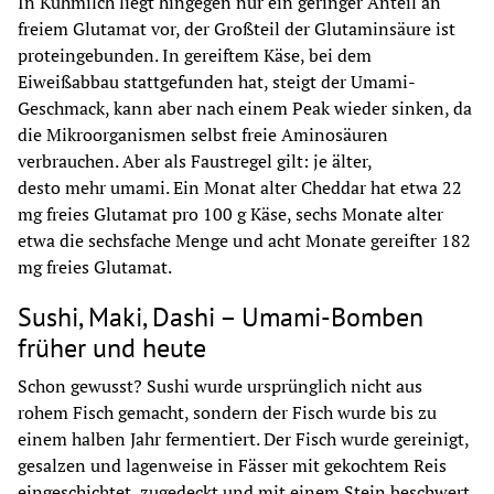
In Kuhmilch liegt hingegen nur ein geringer Anteil an 
freiem Glutamat vor, der Großteil der Glutaminsäure ist 
proteingebunden. In gereiftem Käse, bei dem 
Eiweißabbau stattgefunden hat, steigt der Umami-
Geschmack, kann aber nach einem Peak wieder sinken, da 
die Mikroorganismen selbst freie Aminosäuren 
verbrauchen. Aber als Faustregel gilt: je älter, 
desto mehr umami. Ein Monat alter Cheddar hat etwa 22 
mg freies Glutamat pro 100 g Käse, sechs Monate alter 
etwa die sechsfache Menge und acht Monate gereifter 182 
mg freies Glutamat.
Sushi, Maki, Dashi – Umami-Bomben
früher und heute
Schon gewusst? Sushi wurde ursprünglich nicht aus 
rohem Fisch gemacht, sondern der Fisch wurde bis zu 
einem halben Jahr fermentiert. Der Fisch wurde gereinigt, 
gesalzen und lagenweise in Fässer mit gekochtem Reis 
eingeschichtet, zugedeckt und mit einem Stein beschwert, 