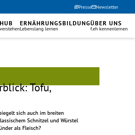
Presse
Newsletter
 HUB
ERNÄHRUNGSBILDUNG
ÜBER UNS
 verstehen
Lebenslang lernen
f.eh kennenlernen
blick: Tofu,
iegelt sich auch im breiten 
lassischem Schnitzel und Würstel 
ünder als Fleisch? 