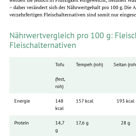
werden sie jedoch in Flüssigkeit eingeweicht, nehmen Was
– daher verändert sich der Nährwertgehalt pro 100 g. Die 
verzehrfertigen Fleischalternativen sind somit nur eingesc
Nährwertvergleich pro 100 g: Fleis
Fleischalternativen
Tofu
Tempeh (roh)
Seitan (roh
(fest, 
roh)
Energie
148 
157 kcal
193 kcal
kcal
Protein
14,7 
17,6 g
28 g
g