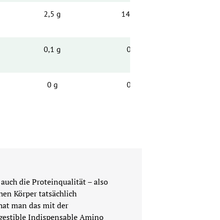
2,5 g
14,6 g
0,1 g
0 g
0 g
0 g
auch die Proteinqualität – also 
n Körper tatsächlich 
at man das mit der 
gestible Indispensable Amino 