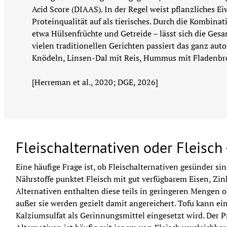
Acid Score (DIAAS). In der Regel weist pflanzliches Ei
Proteinqualität auf als tierisches. Durch die Kombinat
etwa Hülsenfrüchte und Getreide – lässt sich die Gesam
vielen traditionellen Gerichten passiert das ganz auto
Knödeln, Linsen-Dal mit Reis, Hummus mit Fladenbro
[Herreman et al., 2020; DGE, 2026]
Fleischalternativen oder Fleisch
Eine häufige Frage ist, ob Fleischalternativen gesünder sind
Nährstoffe punktet Fleisch mit gut verfügbarem Eisen, Zin
Alternativen enthalten diese teils in geringeren Mengen o
außer sie werden gezielt damit angereichert. Tofu kann ein
Kalziumsulfat als Gerinnungsmittel eingesetzt wird. Der Pr