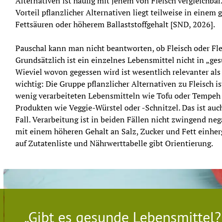
Alternativen ist häufig mit jenem von Fleisch vergleichbar
Vorteil pflanzlicher Alternativen liegt teilweise in einem 
Fettsäuren oder höherem Ballaststoffgehalt [SND, 2026].
Pauschal kann man nicht beantworten, ob Fleisch oder Flei
Grundsätzlich ist ein einzelnes Lebensmittel nicht in „ge
Wieviel wovon gegessen wird ist wesentlich relevanter als 
wichtig: Die Gruppe pflanzlicher Alternativen zu Fleisch ist
wenig verarbeiteten Lebensmitteln wie Tofu oder Tempeh bi
Produkten wie Veggie-Würstel oder -Schnitzel. Das ist auch
Fall. Verarbeitung ist in beiden Fällen nicht zwingend nega
mit einem höheren Gehalt an Salz, Zucker und Fett einhergeh
auf Zutatenliste und Nährwerttabelle gibt Orientierung.
„Gibt es gesunde Lebensmittel?