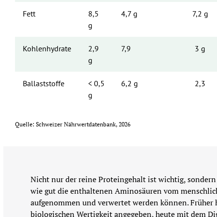
Fett
8,5 
4,7 g
7,2 g
g
Kohlenhydrate
2,9 
7,9
3 g
g
Ballaststoffe
< 0,5 
6,2 g
2,3
g
Quelle: Schweizer Nährwertdatenbank, 2026
Nicht nur der reine Proteingehalt ist wichtig, sondern 
wie gut die enthaltenen Aminosäuren vom menschliche
aufgenommen und verwertet werden können. Früher h
biologischen Wertigkeit angegeben, heute mit dem Di