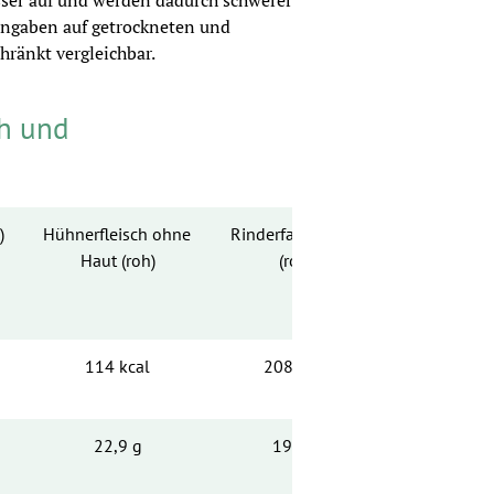
ser auf und werden dadurch schwerer 
Angaben auf getrockneten und 
hränkt vergleichbar.
ch und
)
Hühnerfleisch ohne 
Rinderfaschiertes 
Schweineflei
Haut (roh)
(roh)
exkl. Innerei
114 kcal
208 kcal
1
22,9 g
19,2 g