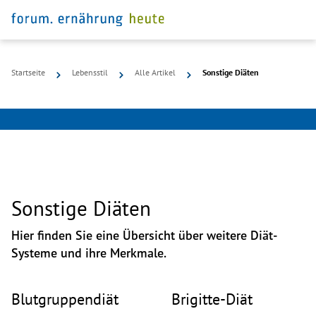
Startseite
Lebensstil
Alle Artikel
Sonstige Diäten
©
Fotolia
Sonstige Diäten
Hier finden Sie eine Übersicht über weitere Diät-
Systeme und ihre Merkmale.
© photo library
© Nina Firsova
Blutgruppendiät
Brigitte-Diät