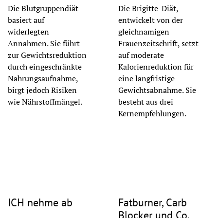
Die Blutgruppendiät
Die Brigitte-Diät,
basiert auf
entwickelt von der
widerlegten
gleichnamigen
Annahmen. Sie führt
Frauenzeitschrift, setzt
zur Gewichtsreduktion
auf moderate
durch eingeschränkte
Kalorienreduktion für
Nahrungsaufnahme,
eine langfristige
birgt jedoch Risiken
Gewichtsabnahme. Sie
wie Nährstoffmängel.
besteht aus drei
Kernempfehlungen.
© Peopleimages
© Natali Hordiiuk
ICH nehme ab
Fatburner, Carb
Blocker und Co.