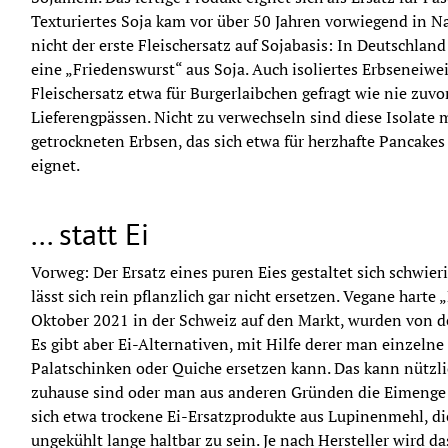
Texturiertes Soja kam vor über 50 Jahren vorwiegend in Na
nicht der erste Fleischersatz auf Sojabasis: In Deutschland
eine „Friedenswurst“ aus Soja. Auch isoliertes Erbseneiweiß
Fleischersatz etwa für Burgerlaibchen gefragt wie nie zuvor
Lieferengpässen. Nicht zu verwechseln sind diese Isolate
getrockneten Erbsen, das sich etwa für herzhafte Pancakes
eignet.
... statt Ei
Vorweg: Der Ersatz eines puren Eies gestaltet sich schwieri
lässt sich rein pflanzlich gar nicht ersetzen. Vegane harte 
Oktober 2021 in der Schweiz auf den Markt, wurden von de
Es gibt aber Ei-Alternativen, mit Hilfe derer man einzelne 
Palatschinken oder Quiche ersetzen kann. Das kann nützli
zuhause sind oder man aus anderen Gründen die Eimenge r
sich etwa trockene Ei-Ersatzprodukte aus Lupinenmehl, die
ungekühlt lange haltbar zu sein. Je nach Hersteller wird d