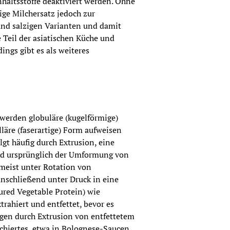
nhaltsstoffe deaktiviert werden. Ohne 
e Milchersatz jedoch zur 
nd salzigen Varianten und damit 
 Teil der asiatischen Küche und 
ngs gibt es als weiteres 
werden globuläre (kugelförmige) 
lläre (faserartige) Form aufweisen 
gt häufig durch Extrusion, eine 
und ursprünglich der Umformung von 
meist unter Rotation von 
nschließend unter Druck in eine 
red Vegetable Protein) wie 
rahiert und entfettet, bevor es 
egen durch Extrusion von entfettetem 
schiertes, etwa in Bolognese-Saucen. 