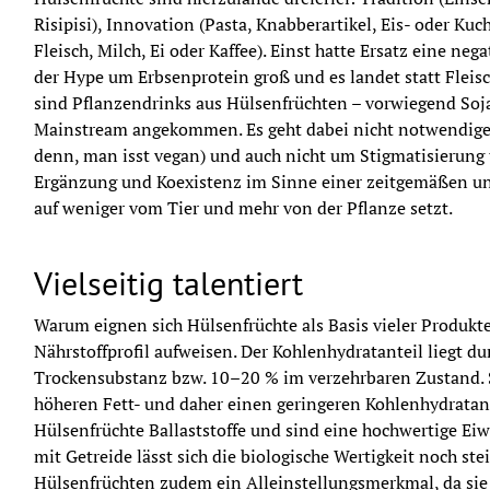
Risipisi), Innovation (Pasta, Knabberartikel, Eis- oder Kuc
Fleisch, Milch, Ei oder Kaffee). Einst hatte Ersatz eine neg
der Hype um Erbsenprotein groß und es landet statt Fleisc
sind Pflanzendrinks aus Hülsenfrüchten – vorwiegend Soja 
Mainstream angekommen. Es geht dabei nicht notwendigerw
denn, man isst vegan) und auch nicht um Stigmatisierung 
Ergänzung und Koexistenz im Sinne einer zeitgemäßen und
auf weniger vom Tier und mehr von der Pflanze setzt.
Vielseitig talentiert
Warum eignen sich Hülsenfrüchte als Basis vieler Produkte?
Nährstoffprofil aufweisen. Der Kohlenhydratanteil liegt du
Trockensubstanz bzw. 10–20 % im verzehrbaren Zustand. 
höheren Fett- und daher einen geringeren Kohlenhydratante
Hülsenfrüchte Ballaststoffe und sind eine hochwertige Eiw
mit Getreide lässt sich die biologische Wertigkeit noch st
Hülsenfrüchten zudem ein Alleinstellungsmerkmal, da sie