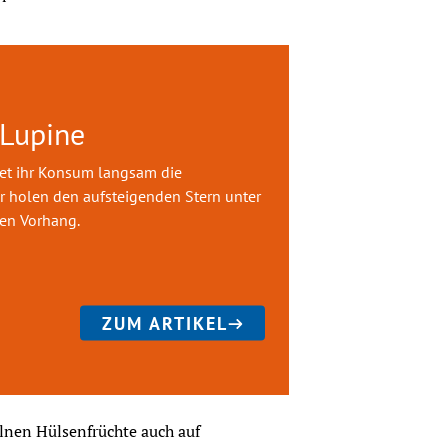
 Lupine
et ihr Konsum langsam die
 holen den aufsteigenden Stern unter
en Vorhang.
ZUM ARTIKEL
nen Hülsenfrüchte auch auf 