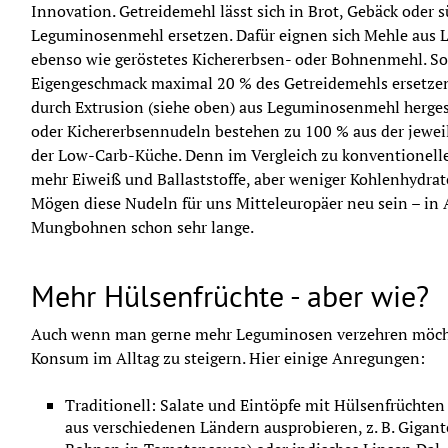
Innovation. Getreidemehl lässt sich in Brot, Gebäck oder 
Leguminosenmehl ersetzen. Dafür eignen sich Mehle aus L
ebenso wie geröstetes Kichererbsen- oder Bohnenmehl. So
Eigengeschmack maximal 20 % des Getreidemehls ersetzen
durch Extrusion (siehe oben) aus Leguminosenmehl hergest
oder Kichererbsennudeln bestehen zu 100 % aus der jewei
der Low-Carb-Küche. Denn im Vergleich zu konventionelle
mehr Eiweiß und Ballaststoffe, aber weniger Kohlenhydrate
Mögen diese Nudeln für uns Mitteleuropäer neu sein – in A
Mungbohnen schon sehr lange.
Mehr Hülsenfrüchte - aber wie?
Auch wenn man gerne mehr Leguminosen verzehren möchte,
Konsum im Alltag zu steigern. Hier einige Anregungen:
Traditionell: Salate und Eintöpfe mit Hülsenfrüchten
aus verschiedenen Ländern ausprobieren, z. B. Gigante