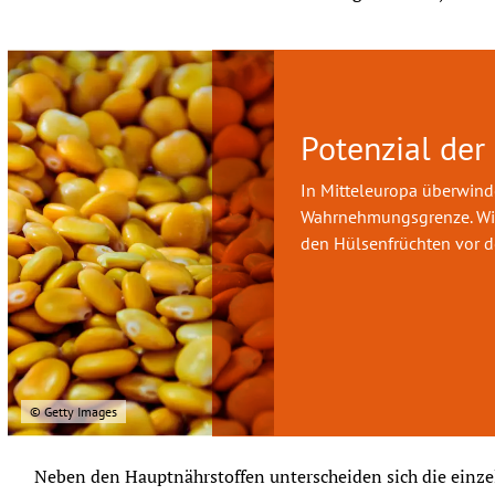
Potenzial der
In Mitteleuropa überwind
Wahrnehmungsgrenze. Wir
den Hülsenfrüchten vor d
© Getty Images
Neben den Hauptnährstoffen unterscheiden sich die einzel