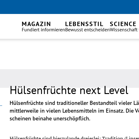
MAGAZIN
LEBENSSTIL
SCIENCE
Fundiert informieren
Bewusst entscheiden
Wissenschaft
Hülsenfrüchte next Level
Hülsenfrüchte sind traditioneller Bestandteil vieler L
mittlerweile in vielen Lebensmitteln im Einsatz. Die
scheinen beinahe unerschöpflich.
Hülsenfrüchte sind hierzulande dreierlei: Tradition (Linse