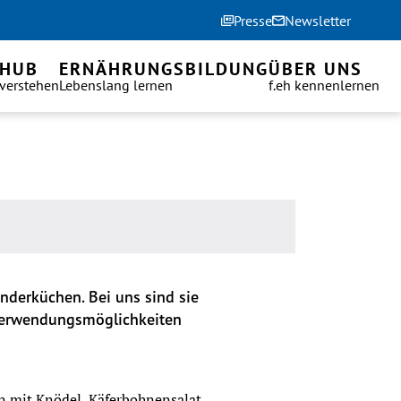
Presse
Newsletter
 HUB
ERNÄHRUNGSBILDUNG
ÜBER UNS
 verstehen
Lebenslang lernen
f.eh kennenlernen
änderküchen. Bei uns sind sie 
 Verwendungsmöglichkeiten 
n mit Knödel, Käferbohnensalat, 