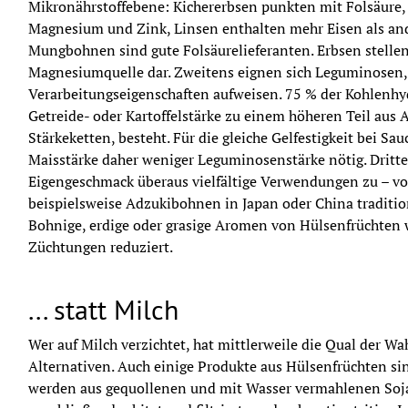
Mikronährstoffebene: Kichererbsen punkten mit Folsäure,
Magnesium und Zink, Linsen enthalten mehr Eisen als and
Mungbohnen sind gute Folsäurelieferanten. Erbsen stellen
Magnesiumquelle dar. Zweitens eignen sich Leguminosen, w
Verarbeitungseigenschaften aufweisen. 75 % der Kohlenhydr
Getreide- oder Kartoffelstärke zu einem höheren Teil aus 
Stärkeketten, besteht. Für die gleiche Gelfestigkeit bei Sau
Maisstärke daher weniger Leguminosenstärke nötig. Drittens
Eigengeschmack überaus vielfältige Verwendungen zu – von
beispielsweise Adzukibohnen in Japan oder China traditio
Bohnige, erdige oder grasige Aromen von Hülsenfrüchten
Züchtungen reduziert.
... statt Milch
Wer auf Milch verzichtet, hat mittlerweile die Qual der Wa
Alternativen. Auch einige Produkte aus Hülsenfrüchten sin
werden aus gequollenen und mit Wasser vermahlenen Soj