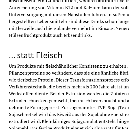
anschließend erhitzt und filtriert, wodurch antinutritive I
Anreicherung von Vitamin B12 und Kalzium kann der völlig
Unterversorgung mit diesen Nähstoffen führen. In süßen u
hergestellten Lebensmitteln sind diese Drinks schon lange
mittlerweile auch hierzulande vermehrt im Einsatz. Neuerdi
Hülsenfruchtprodukt auch Erbsendrinks.
... statt Fleisch
Um Produkte mit fleischähnlicher Konsistenz zu erhalten, 
Pflanzenproteine so verändert, dass sie eine ähnliche fibri
wie tierisches Protein. Dieser Transformationsprozess erfol
Verfahrenstechnik, die bereits mehr als 200 Jahre alt ist 
Werkstoffen diente. Bei der Extrusion werden die Zutaten 
Extruderschnecken gemischt, thermisch beansprucht und a
definierte Form gepresst. Für sogenanntes TVP-Soja (Textu
Sojaschnetzel wird das Eiweiß aus der Sojabohne zuerst ext
extrudiert wird. Kleinkörniges Sojagranulat entsteht hing
Sojamehl. Das fertige Produkt eignet sich als Ersatz für Fa