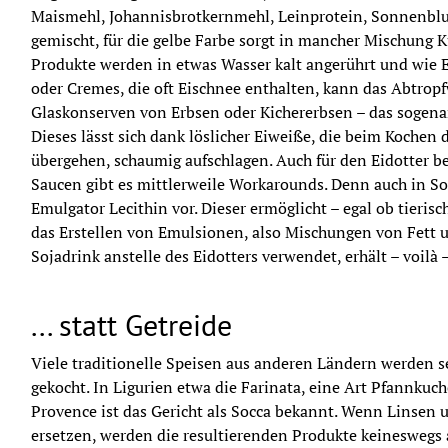
Maismehl, Johannisbrotkernmehl, Leinprotein, Sonnenbl
gemischt, für die gelbe Farbe sorgt in mancher Mischung 
Produkte werden in etwas Wasser kalt angerührt und wie E
oder Cremes, die oft Eischnee enthalten, kann das Abtropf
Glaskonserven von Erbsen oder Kichererbsen – das sogena
Dieses lässt sich dank löslicher Eiweiße, die beim Kochen 
übergehen, schaumig aufschlagen. Auch für den Eidotter be
Saucen gibt es mittlerweile Workarounds. Denn auch in So
Emulgator Lecithin vor. Dieser ermöglicht – egal ob tierisc
das Erstellen von Emulsionen, also Mischungen von Fett 
Sojadrink anstelle des Eidotters verwendet, erhält – voilà
... statt Getreide
Viele traditionelle Speisen aus anderen Ländern werden s
gekocht. In Ligurien etwa die Farinata, eine Art Pfannkuch
Provence ist das Gericht als Socca bekannt. Wenn Linsen 
ersetzen, werden die resultierenden Produkte keineswegs al