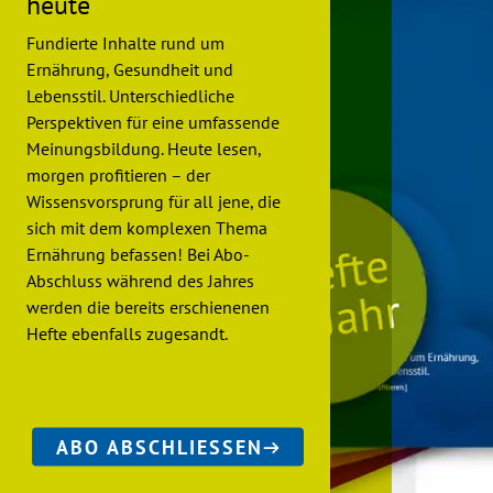
heute
Fundierte Inhalte rund um
Ernährung, Gesundheit und
Lebensstil. Unterschiedliche
Perspektiven für eine umfassende
Meinungsbildung. Heute lesen,
morgen profitieren – der
Wissensvorsprung für all jene, die
sich mit dem komplexen Thema
Ernährung befassen! Bei Abo-
Abschluss während des Jahres
werden die bereits erschienenen
Hefte ebenfalls zugesandt.
ABO ABSCHLIESSEN