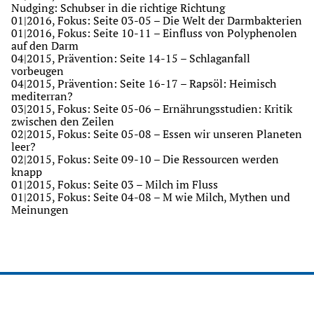
Nudging: Schubser in die richtige Richtung
01|2016
,
Fokus: Seite 03-05
–
Die Welt der Darmbakterien
01|2016
,
Fokus: Seite 10-11
–
Einfluss von Polyphenolen
auf den Darm
04|2015
,
Prävention: Seite 14-15
–
Schlaganfall
vorbeugen
04|2015
,
Prävention: Seite 16-17
–
Rapsöl: Heimisch
mediterran?
03|2015
,
Fokus: Seite 05-06
–
Ernährungsstudien: Kritik
zwischen den Zeilen
02|2015
,
Fokus: Seite 05-08
–
Essen wir unseren Planeten
leer?
02|2015
,
Fokus: Seite 09-10
–
Die Ressourcen werden
knapp
01|2015
,
Fokus: Seite 03
–
Milch im Fluss
01|2015
,
Fokus: Seite 04-08
–
M wie Milch, Mythen und
Meinungen