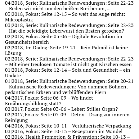
04|2018
,
Serie: Kulinarische Redewendungen: Seite 22-23
–
Reden wir nicht um den heißen Brei herum, ...
03|2018
,
Fokus: Seite 12-15
–
So weit das Auge reicht:
Mikroplastik
03|2018
,
Serie: Kulinarische Redewendungen: Seite 22-23
–
Hat die beleidigte Leberwurst den Braten gerochen?
02|2018
,
Fokus: Seite 03-06
–
Digitale Revolution im
Gesundheitsbereich
02|2018
,
Im Dialog: Seite 19-21
–
Kein Palmöl ist keine
Lösung
02|2018
,
Serie: Kulinarische Redewendungen: Seite 22-23
–
Mit einer treulosen Tomate ist nicht gut Kirschen essen
01|2018
,
Fokus: Seite 12-14
–
Soja und Gesundheit – ein
Update
01|2018
,
Serie: Kulinarische Redewendungen: Seite 20-21
–
Kulinarische Redewendungen: Von dummen Bohnen,
pedantischen Erbsen und verblüffenden Eiern
04|2017
,
Fokus: Seite 06-09
–
Wo findet
Ernährungsbildung statt?
02|2017
,
Fokus: Seite 03-06
–
Leber: Stilles Organ?
02|2017
,
Fokus: Seite 07-09
–
Detox – Drang zur inneren
Reinigung
04|2016
,
Fokus: Seite 10-11
–
Verführerische Verpackung
03|2016
,
Fokus: Seite 10-13
–
Rezepturen im Wandel
02|2016
,
Health Promotion & Prävention: Seite 10-13
–