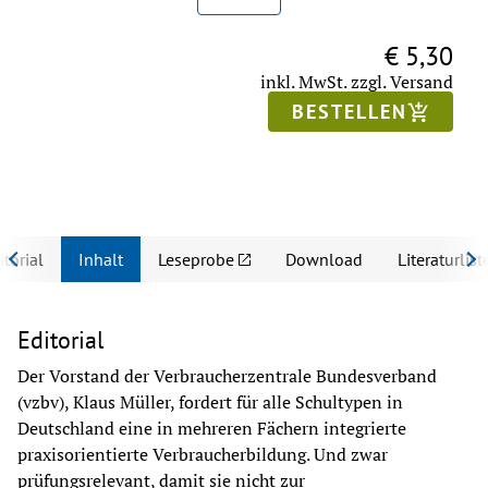
€ 5,30
inkl. MwSt.
zzgl. Versand
BESTELLEN
itorial
Inhalt
Leseprobe
Download
Literaturlist
Editorial
Der Vorstand der Verbraucherzentrale Bundesverband 
(vzbv), Klaus Müller, fordert für alle Schultypen in 
Deutschland eine in mehreren Fächern integrierte 
praxisorientierte Verbraucherbildung. Und zwar 
prüfungsrelevant, damit sie nicht zur 