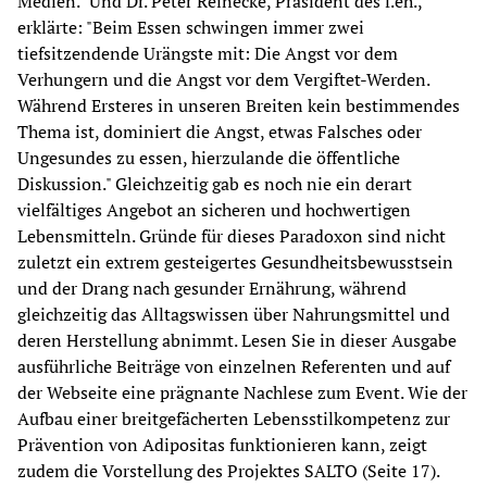
Medien." Und Dr. Peter Reinecke, Präsident des f.eh., 
erklärte: "Beim Essen schwingen immer zwei 
tiefsitzendende Urängste mit: Die Angst vor dem 
Verhungern und die Angst vor dem Vergiftet-Werden. 
Während Ersteres in unseren Breiten kein bestimmendes 
Thema ist, dominiert die Angst, etwas Falsches oder 
Ungesundes zu essen, hierzulande die öffentliche 
Diskussion." Gleichzeitig gab es noch nie ein derart 
vielfältiges Angebot an sicheren und hochwertigen 
Lebensmitteln. Gründe für dieses Paradoxon sind nicht 
zuletzt ein extrem gesteigertes Gesundheitsbewusstsein 
und der Drang nach gesunder Ernährung, während 
gleichzeitig das Alltagswissen über Nahrungsmittel und 
deren Herstellung abnimmt. Lesen Sie in dieser Ausgabe 
ausführliche Beiträge von einzelnen Referenten und auf 
der Webseite eine prägnante Nachlese zum Event. Wie der 
Aufbau einer breitgefächerten Lebensstilkompetenz zur 
Prävention von Adipositas funktionieren kann, zeigt 
zudem die Vorstellung des Projektes SALTO (Seite 17).