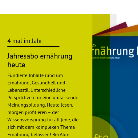
4 mal im Jahr
Jahresabo ernährung
heute
Fundierte Inhalte rund um
Ernährung, Gesundheit und
Lebensstil. Unterschiedliche
Perspektiven für eine umfassende
Meinungsbildung. Heute lesen,
morgen profitieren – der
Wissensvorsprung für all jene, die
sich mit dem komplexen Thema
Ernährung befassen! Bei Abo-