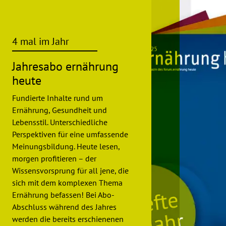
4 mal im Jahr
Jahresabo ernährung
heute
Fundierte Inhalte rund um
Ernährung, Gesundheit und
Lebensstil. Unterschiedliche
Perspektiven für eine umfassende
Meinungsbildung. Heute lesen,
morgen profitieren – der
Wissensvorsprung für all jene, die
sich mit dem komplexen Thema
Ernährung befassen! Bei Abo-
Abschluss während des Jahres
werden die bereits erschienenen