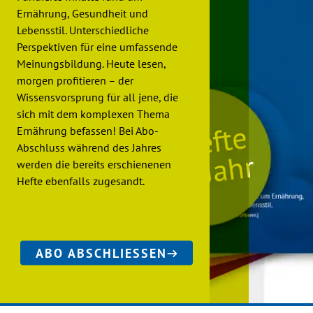
Ernährung, Gesundheit und
Lebensstil. Unterschiedliche
Perspektiven für eine umfassende
Meinungsbildung. Heute lesen,
morgen profitieren – der
Wissensvorsprung für all jene, die
sich mit dem komplexen Thema
Ernährung befassen! Bei Abo-
Abschluss während des Jahres
werden die bereits erschienenen
Hefte ebenfalls zugesandt.
ABO ABSCHLIESSEN