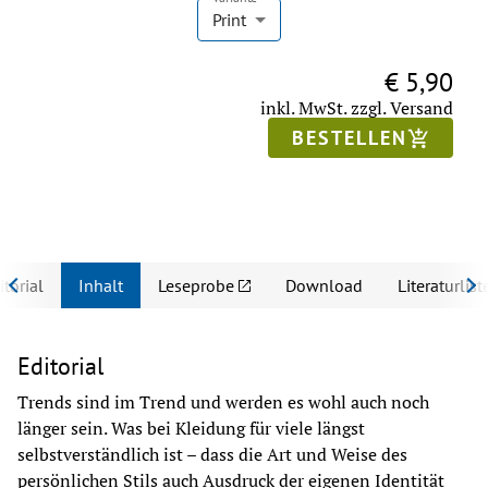
Print
€ 5,90
inkl. MwSt.
zzgl. Versand
BESTELLEN
itorial
Inhalt
Leseprobe
Download
Literaturlist
Editorial
Trends sind im Trend und werden es wohl auch noch 
länger sein. Was bei Kleidung für viele längst 
selbstverständlich ist – dass die Art und Weise des 
persönlichen Stils auch Ausdruck der eigenen Identität 