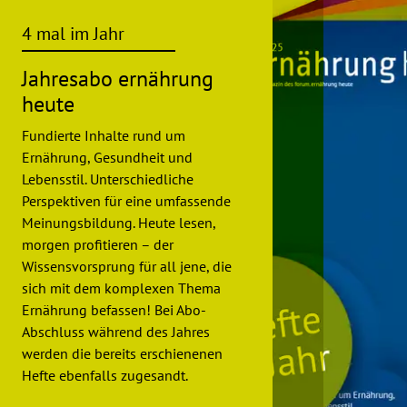
4 mal im Jahr
Jahresabo ernährung
heute
Fundierte Inhalte rund um
Ernährung, Gesundheit und
Lebensstil. Unterschiedliche
Perspektiven für eine umfassende
Meinungsbildung. Heute lesen,
morgen profitieren – der
Wissensvorsprung für all jene, die
sich mit dem komplexen Thema
Ernährung befassen! Bei Abo-
Abschluss während des Jahres
werden die bereits erschienenen
Hefte ebenfalls zugesandt.