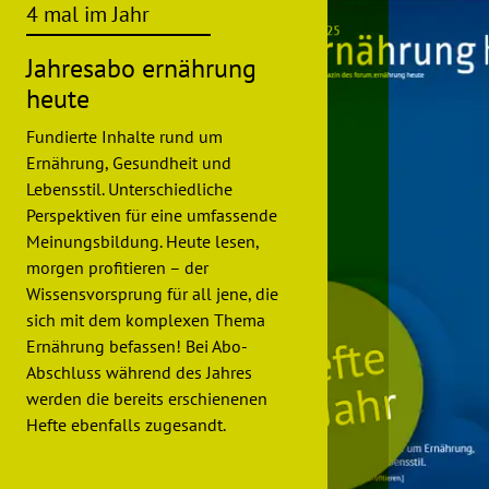
4 mal im Jahr
Jahresabo ernährung
heute
Fundierte Inhalte rund um
Ernährung, Gesundheit und
Lebensstil. Unterschiedliche
Perspektiven für eine umfassende
Meinungsbildung. Heute lesen,
morgen profitieren – der
Wissensvorsprung für all jene, die
sich mit dem komplexen Thema
Ernährung befassen! Bei Abo-
Abschluss während des Jahres
werden die bereits erschienenen
Hefte ebenfalls zugesandt.