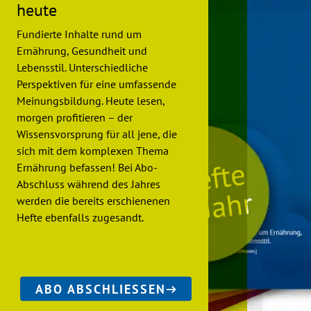
heute
Fundierte Inhalte rund um
Ernährung, Gesundheit und
Lebensstil. Unterschiedliche
Perspektiven für eine umfassende
Meinungsbildung. Heute lesen,
morgen profitieren – der
Wissensvorsprung für all jene, die
sich mit dem komplexen Thema
Ernährung befassen! Bei Abo-
Abschluss während des Jahres
werden die bereits erschienenen
Hefte ebenfalls zugesandt.
ABO ABSCHLIESSEN